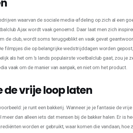
en
bedrijven waarvan de sociale media-afdeling op zich al een go
tbalclub Ajax wordt vaak genoemd. Daar laat men zich inspire
om de club, wordt soms teruggeblikt en vaak gevat geantwoo
De filmpjes die op belangrijke wedstrijddagen worden gepost,
lijk als het om ’s lands populairste voetbalclub gaat, zou je 
dia vaak om de manier van aanpak, en niet om het product.
 de vrije loop laten
oorbeeld: je runt een bakkerij. Wanneer je je fantasie de vrije 
 meer dan alleen iets dat mensen bij de bakker halen. Er is hee
ngrediënten worden er gebruikt, waar komen die vandaan, hoe z