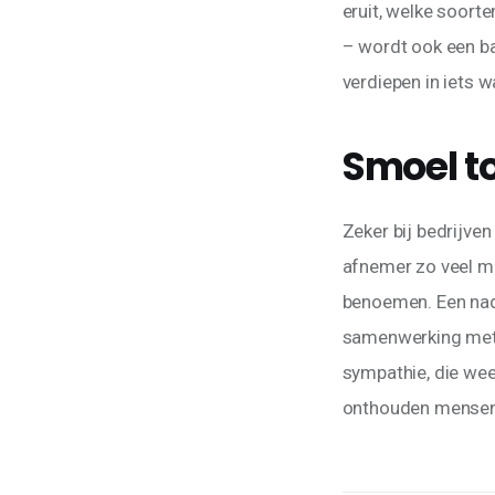
eruit, welke soort
– wordt ook een ba
verdiepen in iets wa
Smoel t
Zeker bij bedrijven
afnemer zo veel mog
benoemen. Een nade
samenwerking met a
sympathie, die wee
onthouden mensen 