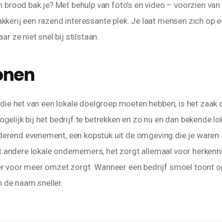
en brood bak je? Met behulp van foto’s en video – voorzien va
kkerij een razend interessante plek. Je laat mensen zich op 
ar ze niet snel bij stilstaan.
onen
 die het van een lokale doelgroep moeten hebben, is het zaak d
elijk bij het bedrijf te betrekken en zo nu en dan bekende lo
rend evenement, een kopstuk uit de omgeving die je waren a
ndere lokale ondernemers, het zorgt allemaal voor herkenni
r voor meer omzet zorgt. Wanneer een bedrijf smoel toont op
de naam sneller.