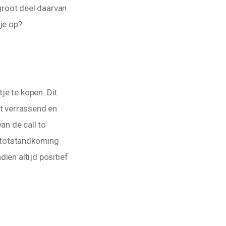
groot deel daarvan 
je op?
je te kopen. Dit 
iet verrassend en 
n de call to 
e totstandkoming 
ien altijd positief 