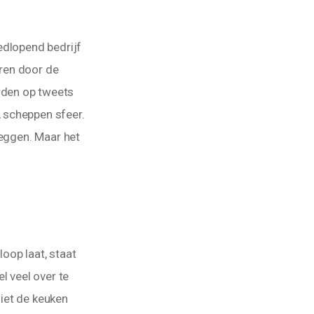
edlopend bedrijf 
ren door de 
rden op tweets 
 scheppen sfeer. 
zeggen. Maar het 
loop laat, staat 
l veel over te 
iet de keuken 