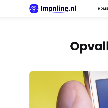
Home
HOM
Communicatie
Content
Opvall
Informatie
Innovatie
Online marketing
Social
Trends