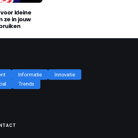
voor kleine
m ze in jouw
bruiken
ent
Informatie
Innovatie
ial
Trends
NTACT