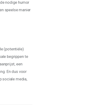
n de nodige humor 
een speelse manier 
e (potentiële) 
kale begrippen te 
anprijst, een 
ng. En dus voor 
 sociale media, 