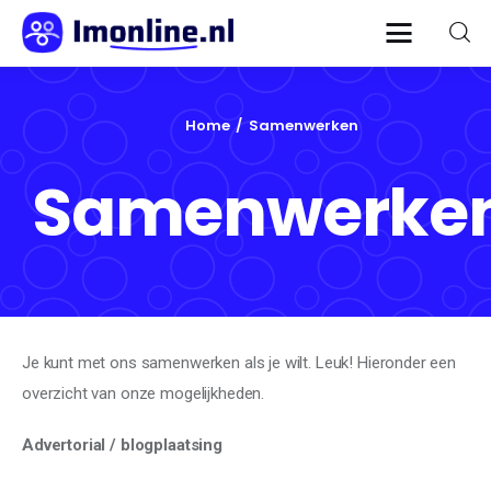
Im Online
De Nederlandse marketing blog.
Home
Samenwerken
Home
Samenwerke
Communicatie
Content
Informatie
Je kunt met ons samenwerken als je wilt. Leuk! Hieronder een
Innovatie
overzicht van onze mogelijkheden.
Online marketing
Advertorial / blogplaatsing