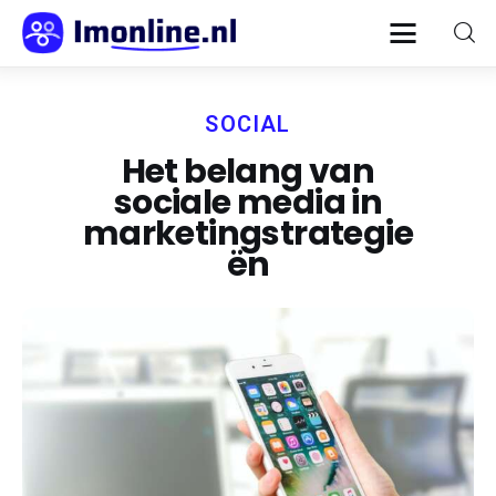
Im Online
De Nederlandse marketing blog.
SOCIAL
Het belang van
Home
sociale media in
Communicatie
marketingstrategie
ën
Content
Informatie
Innovatie
Online marketing