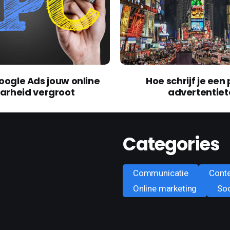
jf je een pakkende
Hoe linkbuilding wer
rtentietekst?
sterke strategie a
Categories
Communicatie
Cont
Online marketing
Soc