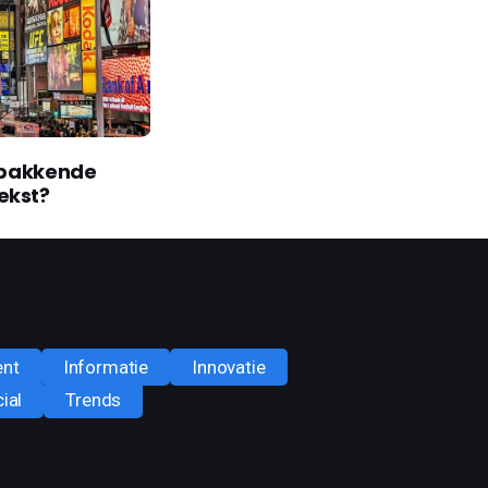
kt en waar een
Optimaliseer uw e-commerc
an voldoet
een Google Ads bureau
ent
Informatie
Innovatie
ial
Trends