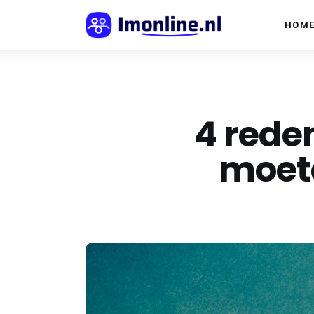
Home
HOM
Communicatie
Content
4 rede
Informatie
moete
Innovatie
Online marketing
Social
Trends