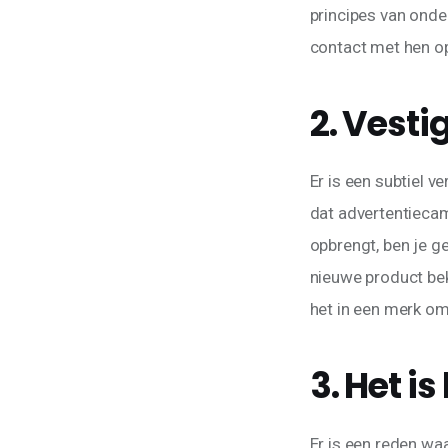
principes van onde
contact met hen op
2. Vesti
Er is een subtiel 
dat advertentiecam
opbrengt, ben je g
nieuwe product bek
het in een merk om
3. Het i
Er is een reden w