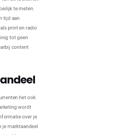
ilijk te meten. 
 tijd aan 
ls print en radio 
inig tot geen 
rbij content 
aandeel
rrenten het ook 
rketing wordt 
nformatie over je 
n je marktaandeel 