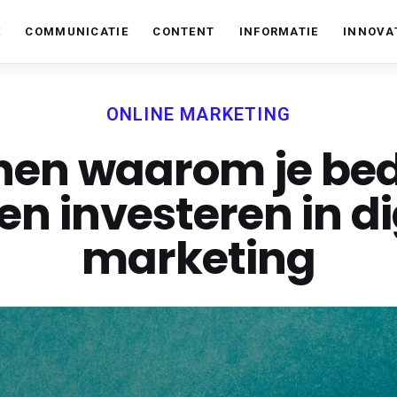
E
COMMUNICATIE
CONTENT
INFORMATIE
INNOVA
Im Online
De Nederlandse marketing blog.
ONLINE MARKETING
nen waarom je bedr
n investeren in di
marketing