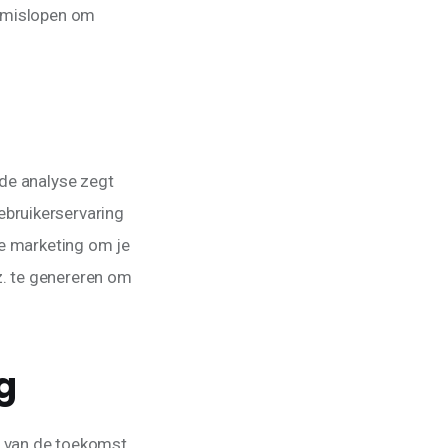
s mislopen om 
de analyse zegt 
bruikerservaring 
le marketing om je 
. te genereren om 
g
 van de toekomst 