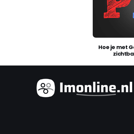
je met Google Ads jouw online
Hoe schri
zichtbaarheid vergroot
adve