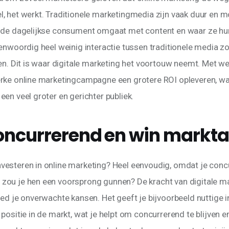
, het werkt. Traditionele marketingmedia zijn vaak duur en moe
 de dagelijkse consument omgaat met content en waar ze hun
enwoordig heel weinig interactie tussen traditionele media zoa
en. Dit is waar digitale marketing het voortouw neemt. Met we
rke online marketingcampagne een grotere ROI opleveren, waa
en veel groter en gerichter publiek.
 concurrerend en win markt
esteren in online marketing? Heel eenvoudig, omdat je concu
zou je hen een voorsprong gunnen? De kracht van digitale ma
ed je onverwachte kansen. Het geeft je bijvoorbeeld nuttige i
positie in de markt, wat je helpt om concurrerend te blijven e